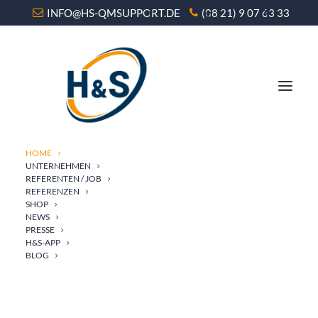
INFO@HS-QMSUPPORT.DE
(08 21) 9 07 63 33
HOME
UNTERNEHMEN
REFERENTEN / JOB
REFERENZEN
SHOP
NEWS
Was wir bieten
PRESSE
H&S-APP
BLOG