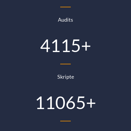
Audits
4115
+
Skripte
11065
+