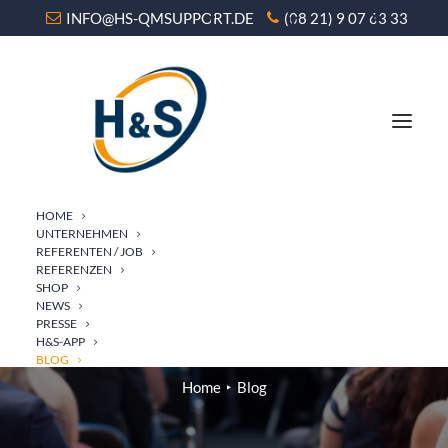
INFO@HS-QMSUPPORT.DE
(08 21) 9 07 63 33
HOME
UNTERNEHMEN
REFERENTEN / JOB
REFERENZEN
SHOP
NEWS
BLOG
PRESSE
H&S-APP
BLOG
Home
Blog