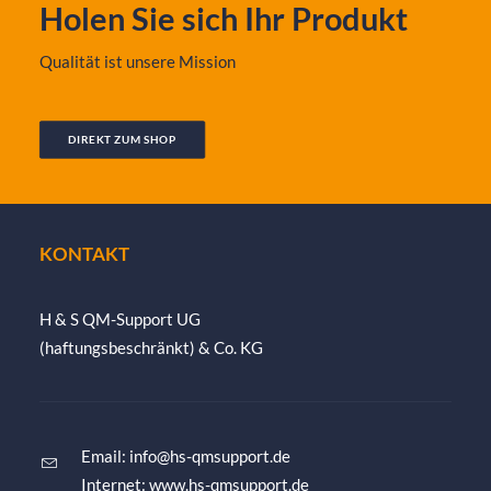
Holen Sie sich Ihr Produkt
Qualität ist unsere Mission
DIREKT ZUM SHOP
KONTAKT
H & S QM-Support UG
(haftungsbeschränkt) & Co. KG
Email:
info@hs-qmsupport.de
Internet: www.hs-qmsupport.de