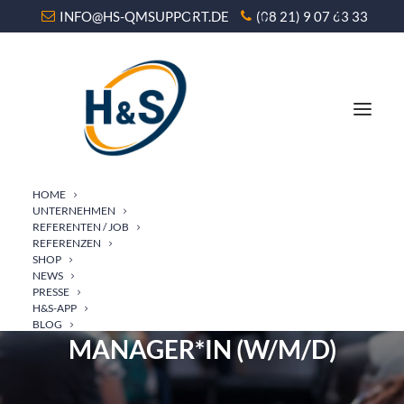
INFO@HS-QMSUPPORT.DE
(08 21) 9 07 63 33
HOME
UNTERNEHMEN
REFERENTEN / JOB
REFERENZEN
SHOP
NEWS
WEITERBILDUNG ZUM
PRESSE
H&S-APP
ZERTIFIZIERTEN KI-
BLOG
MANAGER*IN (W/M/D)