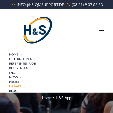
INFO@HS-QMSUPPORT.DE
(08 21) 9 07 63 33
HOME
UNTERNEHMEN
REFERENTEN / JOB
REFERENZEN
SHOP
NEWS
H&S-APP
PRESSE
H&S-APP
BLOG
Home
H&S-App