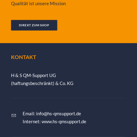
Qualität ist unsere Mission
DIREKT ZUM SHOP
KONTAKT
H & S QM-Support UG
(haftungsbeschränkt) & Co. KG
Email:
info@hs-qmsupport.de
Internet: www.hs-qmsupport.de