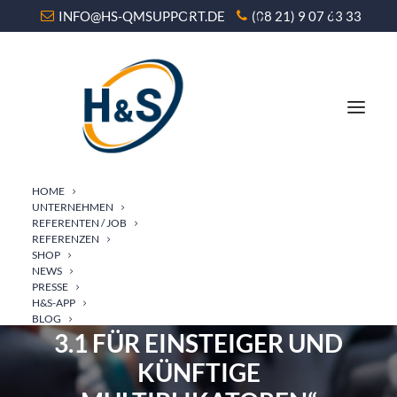
INFO@HS-QMSUPPORT.DE
(08 21) 9 07 63 33
HOME
UNTERNEHMEN
REFERENTEN / JOB
REFERENZEN
SHOP
NEWS
2-TAGES „BASISSEMINAR
PRESSE
H&S-APP
SIS® - STRUKTURMODELL
BLOG
3.1 FÜR EINSTEIGER UND
KÜNFTIGE