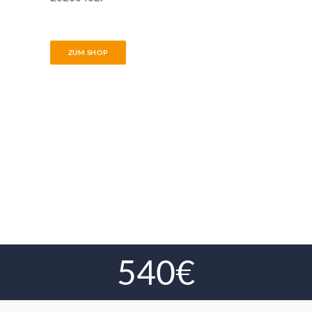
ZUM SHOP
540€