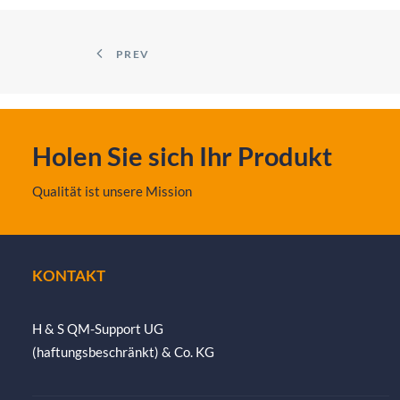
PREV
Holen Sie sich Ihr Produkt
Qualität ist unsere Mission
KONTAKT
H & S QM-Support UG
(haftungsbeschränkt) & Co. KG