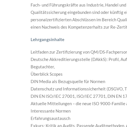
Fach- und Führungskräfte aus Industrie, Handel un
Qualitätssicherung eingebunden sind oder künftig 
personalzertifizierten Abschlüssen im Bereich Qu
einen Nachweis des Kompetenzerhalts zur Re-Zertifi
Lehrgangsinhalte
Leitfaden zur Zertifizierung von QM/DS-Fachperson
Deutsche Akkreditierungsstelle (DAkkS): Profil, Au
Begutachter,
Überblick Scopes
DIN Media als Bezugsquelle für Normen
Datenschutz und Informationssicherheit (DSGVO, TD
DIN EN ISO/IEC 27001, ISO/IEC 27701, DIN EN 1
Aktuelle Mitteilungen – die neue ISO 9000-Familie 
Interessante Normen
Erfahrungsaustausch
Exkurs: Kritik an Audits, Passende Auditmethoden, 