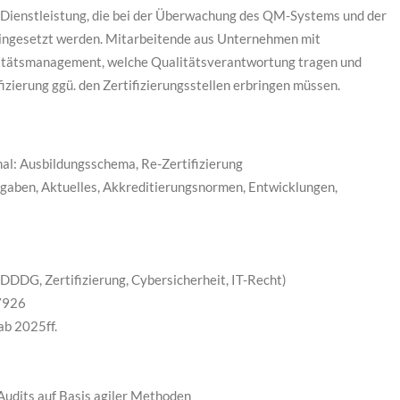
d Dienstleistung, die bei der Überwachung des QM-Systems und der
eingesetzt werden. Mitarbeitende aus Unternehmen mit
alitätsmanagement, welche Qualitätsverantwortung tragen und
zierung ggü. den Zertifizierungsstellen erbringen müssen.
al: Ausbildungsschema, Re-Zertifizierung
fgaben, Aktuelles, Akkreditierungsnormen, Entwicklungen,
DDG, Zertifizierung, Cybersicherheit, IT-Recht)
7926
ab 2025ff.
Audits auf Basis agiler Methoden