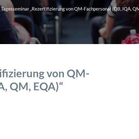
Tagesseminar „Rezertifizierung von QM-Fachpersonal (QB, IQA, Q
ifizierung von QM-
A, QM, EQA)“