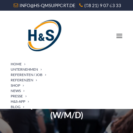
INFO@HS-QMSUPPORT.DE
(08 21) 9 07 63 33
HOME
UNTERNEHMEN
REFERENTEN / JOB
REFERENZEN
SHOP
NEWS
WEITERBILDUNG ZUM
PRESSE
H&S-APP
QUALITÄTSAUDITOR
BLOG
(W/M/D)