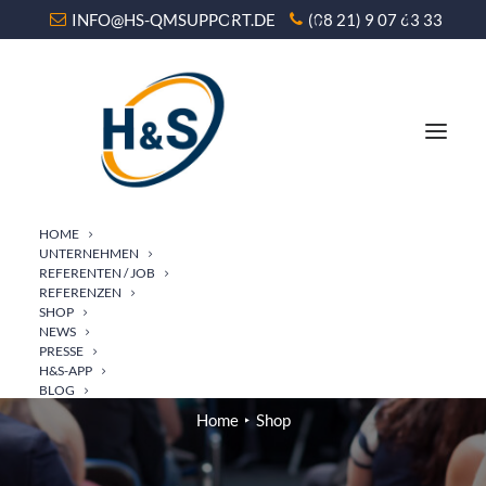
INFO@HS-QMSUPPORT.DE
(08 21) 9 07 63 33
HOME
UNTERNEHMEN
REFERENTEN / JOB
REFERENZEN
SHOP
NEWS
SHOP
PRESSE
H&S-APP
BLOG
Home
Shop