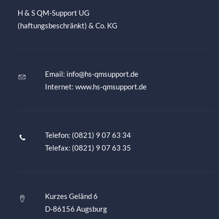
H & S QM-Support UG
(haftungsbeschränkt) & Co. KG
Email:
info@hs-qmsupport.de
Internet: www.hs-qmsupport.de
Telefon: (0821) 9 07 63 34
Telefax: (0821) 9 07 63 35
Kurzes Geländ 6
D-86156 Augsburg