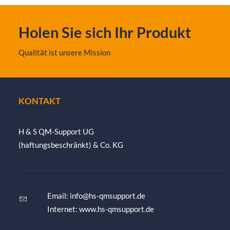
Holen Sie sich Ihr Produkt
Qualität ist unsere Mission
KONTAKT
H & S QM-Support UG
(haftungsbeschränkt) & Co. KG
Email:
info@hs-qmsupport.de
Internet: www.hs-qmsupport.de