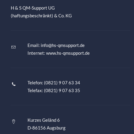
H & S QM-Support UG
(haftungsbeschränkt) & Co. KG
Email:
info@hs-qmsupport.de
Internet: www.hs-qmsupport.de
Telefon: (0821) 9 07 63 34
Telefax: (0821) 9 07 63 35
Kurzes Geländ 6
D-86156 Augsburg