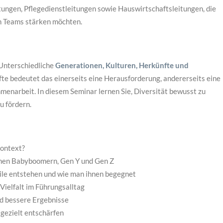
tungen, Pflegedienstleitungen sowie Hauswirtschaftsleitungen, die
n Teams stärken möchten.
: Unterschiedliche
Generationen, Kulturen, Herkünfte und
fte bedeutet das einerseits eine Herausforderung, andererseits eine
enarbeit. In diesem Seminar lernen Sie, Diversität bewusst zu
u fördern.
kontext?
hen Babyboomern, Gen Y und Gen Z
eile entstehen und wie man ihnen begegnet
Vielfalt im Führungsalltag
nd bessere Ergebnisse
 gezielt entschärfen