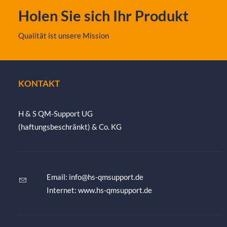
Holen Sie sich Ihr Produkt
Qualität ist unsere Mission
KONTAKT
H & S QM-Support UG
(haftungsbeschränkt) & Co. KG
Email:
info@hs-qmsupport.de
Internet: www.hs-qmsupport.de