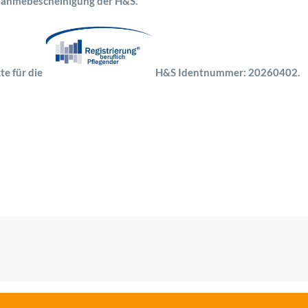
nahmebescheinigung der H&S.
te für die
H&S Identnummer: 20260402.