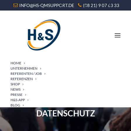
INFO@HS-QMSUPPORT.DE
(08 21) 9 07 63 33
HOME
UNTERNEHMEN
REFERENTEN / JOB
REFERENZEN
SHOP
NEWS
TAGESSEMINAR RE-
PRESSE
H&S-APP
ZERTIFIZIERUNG
BLOG
DATENSCHUTZ