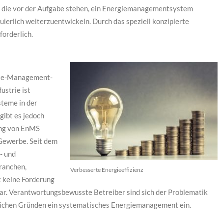
, die vor der Aufgabe stehen, ein Energiemanagementsystem
erlich weiterzuentwickeln. Durch das speziell konzipierte
orderlich.
rgie-Management-
ustrie ist
teme in der
 gibt es jedoch
ung von EnMS
Gewerbe. Seit dem
- und
ranchen,
Verbesserte Energieeffizienz
t keine Forderung
r. Verantwortungsbewusste Betreiber sind sich der Problematik
tlichen Gründen ein systematisches Energiemanagement ein.