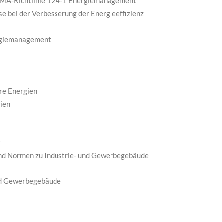
FMA-Richtlinie 124-1 Energiemanagement
e bei der Verbesserung der Energieeffizienz
ergiemanagement
are Energien
gien
t
und Normen zu Industrie- und Gewerbegebäude
nd Gewerbegebäude