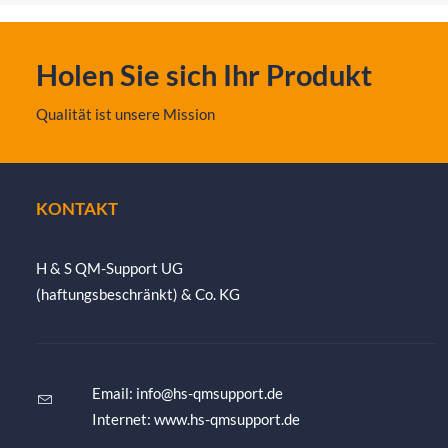
Holen Sie sich Ihr Produkt
Qualität ist unsere Mission
KONTAKT
H & S QM-Support UG
(haftungsbeschränkt) & Co. KG
Email:
info@hs-qmsupport.de
Internet: www.hs-qmsupport.de