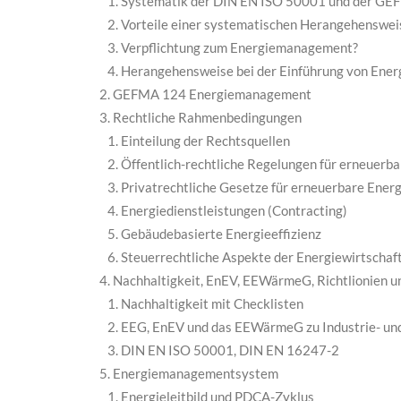
Systematik der DIN EN ISO 50001 und der GE
Vorteile einer systematischen Herangehensweis
Verpflichtung zum Energiemanagement?
Herangehensweise bei der Einführung von En
GEFMA 124 Energiemanagement
Rechtliche Rahmenbedingungen
Einteilung der Rechtsquellen
Öffentlich-rechtliche Regelungen für erneuerb
Privatrechtliche Gesetze für erneuerbare Ener
Energiedienstleistungen (Contracting)
Gebäudebasierte Energieeffizienz
Steuerrechtliche Aspekte der Energiewirtschaf
Nachhaltigkeit, EnEV, EEWärmeG, Richtlionien 
Nachhaltigkeit mit Checklisten
EEG, EnEV und das EEWärmeG zu Industrie- u
DIN EN ISO 50001, DIN EN 16247-2
Energiemanagementsystem
Energieleitbild und PDCA-Zyklus